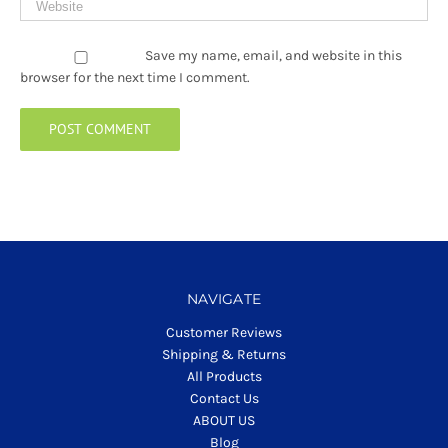
Save my name, email, and website in this
browser for the next time I comment.
NAVIGATE
Customer Reviews
Shipping & Returns
All Products
Contact Us
ABOUT US
Blog