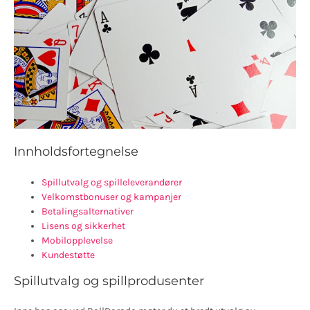
Innholdsfortegnelse
Spillutvalg og spilleleverandører
Velkomstbonuser og kampanjer
Betalingsalternativer
Lisens og sikkerhet
Mobilopplevelse
Kundestøtte
Spillutvalg og spillprodusenter