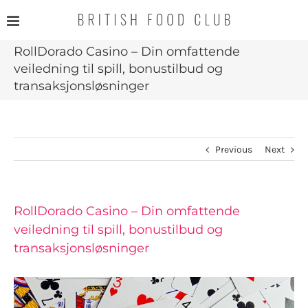
RollDorado Casino – Din omfattende
veiledning til spill, bonustilbud og
transaksjonsløsninger
Previous
Next
RollDorado Casino – Din omfattende
veiledning til spill, bonustilbud og
transaksjonsløsninger