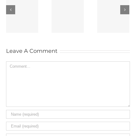
Online: Je
Spins
pelaat
n
Complete
inspeelt
vastuullisesti
Handleiding
op de
pistolo
gan
voor
verander
casinolla
Betrouwbaar
behoefte
ja vältät
en
van
peliriippuvuuden
n
Verantwoord
gokkers
Gokken
Leave A Comment
Comment